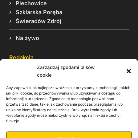
Piechowice
Szklarska Poręba
Świeradów Zdrój
Na żywo
Redakcja
Zarządzaj zgodami plików
Reklama
cookie
Cookie
Aby zapewnić jak najlepsze wrażenia, korzystamy z technologii, takich
Rodo
jak pliki cookie, do przechowywania i/lub uzyskiwania dostępu do
informacji o urządzeniu. Zgoda na te technologie pozwoli nam
Kontakt
przetwarzać dane, takie jak zachowanie podczas przeglądania lub
unikalne identyfikatory na tej stronie. Brak wyrażenia zgody lub
wycofanie zgody może niekorzystnie wpłynąć na niektóre cechy i
Informacje dla
Materiały do
praca
funkcje.
Operatorów sieci
pobrania