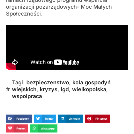
organizacji pozarządowych- Moc Małych
Społeczności.
Tagi:
bezpieczenstwo
,
kola gospodyń
wiejskich
,
kryzys
,
lgd
,
wielkopolska
,
wspolpraca
Facebook
Twitter
LinkedIn
Pinterest
Pocket
WhatsApp