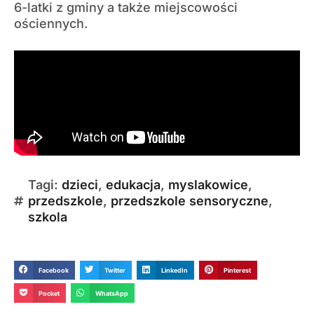
6-latki z gminy a także miejscowości
ościennych.
Tagi:
dzieci
,
edukacja
,
myslakowice
,
przedszkole
,
przedszkole sensoryczne
,
szkola
Facebook
Twitter
LinkedIn
Pinterest
Pocket
WhatsApp