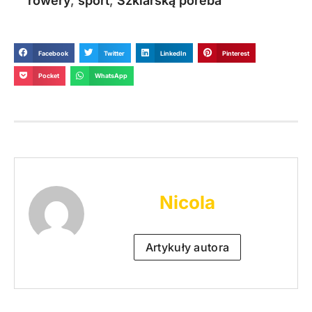
rowery
,
sport
,
Szklarską poreba
Facebook
Twitter
LinkedIn
Pinterest
Pocket
WhatsApp
Nicola
Artykuły autora