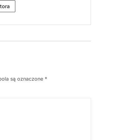
tora
ola są oznaczone
*