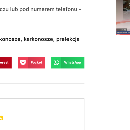
aczu lub pod numerem telefonu –
rkonosze
,
karkonosze
,
prelekcja
terest
Pocket
WhatsApp
a