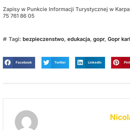
Zapisy w Punkcie Informacji Turystycznej w Karp
75 761 86 05
Tagi:
bezpieczenstwo
,
edukacja
,
gopr
,
Gopr ka
Facebook
Twitter
LinkedIn
Pin
Nicol