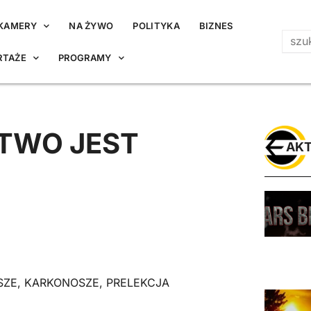
KAMERY
NA ŻYWO
POLITYKA
BIZNES
RTAŻE
PROGRAMY
TWO JEST
AKT
SZE
,
KARKONOSZE
,
PRELEKCJA