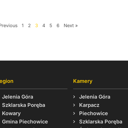
Previous
1
2
3
4
5
6
Next »
egion
Kamery
Jelenia Góra
Jelenia Góra
Szklarska Poręba
Karpacz
Kowary
Piechowice
Gmina Piechowice
Szklarska Poręba