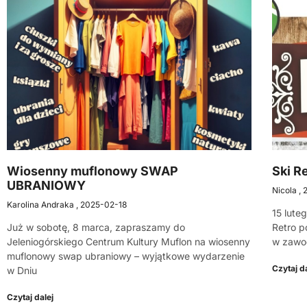
Wiosenny muflonowy SWAP
Ski R
UBRANIOWY
Nicola
Karolina Andraka
2025-02-18
15 lute
Już w sobotę, 8 marca, zapraszamy do
Retro p
Jeleniogórskiego Centrum Kultury Muflon na wiosenny
w zawo
muflonowy swap ubraniowy – wyjątkowe wydarzenie
Czytaj da
w Dniu
Czytaj dalej