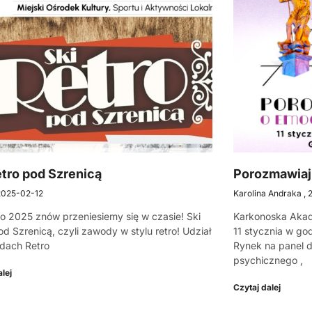
etro pod Szrenicą
Porozmawiaj
2025-02-12
Karolina Andraka
go 2025 znów przeniesiemy się w czasie! Ski
Karkonoska Aka
od Szrenicą, czyli zawody w stylu retro! Udział
11 stycznia w go
dach Retro
Rynek na panel 
psychicznego ,
lej
Czytaj dalej