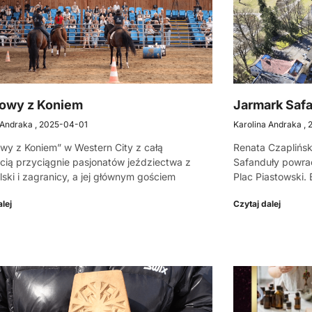
owy z Koniem
Jarmark Saf
 Andraka
2025-04-01
Karolina Andraka
y z Koniem” w Western City z całą
Renata Czaplińs
ią przyciągnie pasjonatów jeździectwa z
Safanduły powrac
olski i zagranicy, a jej głównym gościem
Plac Piastowski. 
lej
Czytaj dalej