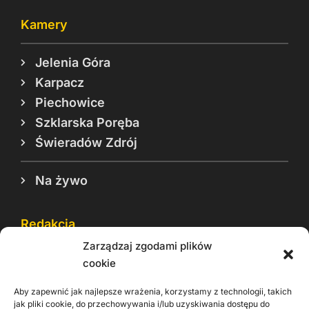
Kamery
Jelenia Góra
Karpacz
Piechowice
Szklarska Poręba
Świeradów Zdrój
Na żywo
Redakcja
Zarządzaj zgodami plików
Reklama
cookie
Cookie
Aby zapewnić jak najlepsze wrażenia, korzystamy z technologii, takich
Rodo
jak pliki cookie, do przechowywania i/lub uzyskiwania dostępu do