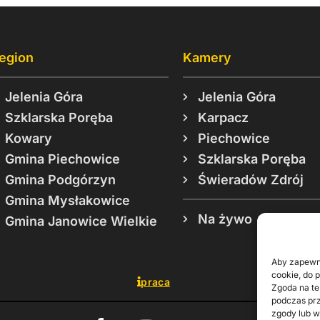
egion
Kamery
Jelenia Góra
Jelenia Góra
Szklarska Poręba
Karpacz
Kowary
Piechowice
Gmina Piechowice
Szklarska Poręba
Gmina Podgórzyn
Świeradów Zdrój
Gmina Mysłakowice
Na żywo
Gmina Janowice Wielkie
Aby zapewni
cookie, do 
praca
Zgoda na te
podczas prz
zgody lub w