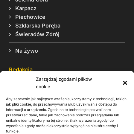
Karpacz
Piechowice
Szklarska Poręba
Świeradów Zdrój
Na żywo
Redakcja
Zarządzaj zgodami plików
Reklama
cookie
Cookie
Aby zapewnić jak najlepsze wrażenia, korzystamy z technologii, takich
Rodo
jak pliki cookie, do przechowywania i/lub uzyskiwania dostępu do
informacji o urządzeniu. Zgoda na te technologie pozwoli nam
Kontakt
przetwarzać dane, takie jak zachowanie podczas przeglądania lub
unikalne identyfikatory na tej stronie. Brak wyrażenia zgody lub
wycofanie zgody może niekorzystnie wpłynąć na niektóre cechy i
Informacje dla
Materiały do
praca
funkcje.