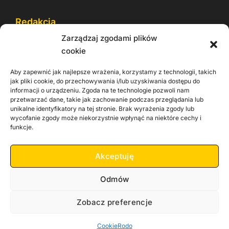
Redakcja
Zarządzaj zgodami plików
Reklama
cookie
Cookie
Aby zapewnić jak najlepsze wrażenia, korzystamy z technologii, takich
Rodo
jak pliki cookie, do przechowywania i/lub uzyskiwania dostępu do
informacji o urządzeniu. Zgoda na te technologie pozwoli nam
Kontakt
przetwarzać dane, takie jak zachowanie podczas przeglądania lub
unikalne identyfikatory na tej stronie. Brak wyrażenia zgody lub
wycofanie zgody może niekorzystnie wpłynąć na niektóre cechy i
Informacje dla
Materiały do
praca
funkcje.
Operatorów sieci
pobrania
Akceptuję
Odmów
Zobacz preferencje
Copyright 2026 Zachodnia TV
Cookie
Rodo