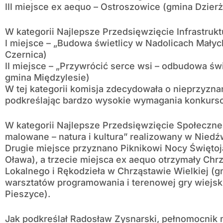
III miejsce ex aequo – Ostroszowice (gmina Dzier
W kategorii Najlepsze Przedsięwzięcie Infrastrukt
I miejsce – „Budowa świetlicy w Nadolicach Małyc
Czernica)
II miejsce – „Przywrócić serce wsi – odbudowa świ
gmina Międzylesie)
W tej kategorii komisja zdecydowała o nieprzyznan
podkreślając bardzo wysokie wymagania konkurs
W kategorii Najlepsze Przedsięwzięcie Społeczne 
malowane – natura i kultura” realizowany w Nied
Drugie miejsce przyznano Piknikowi Nocy Świętoj
Oława), a trzecie miejsca ex aequo otrzymały Chr
Lokalnego i Rękodzieła w Chrząstawie Wielkiej (g
warsztatów programowania i terenowej gry wiejsk
Pieszyce).
Jak podkreślał Radosław Zysnarski, pełnomocnik 