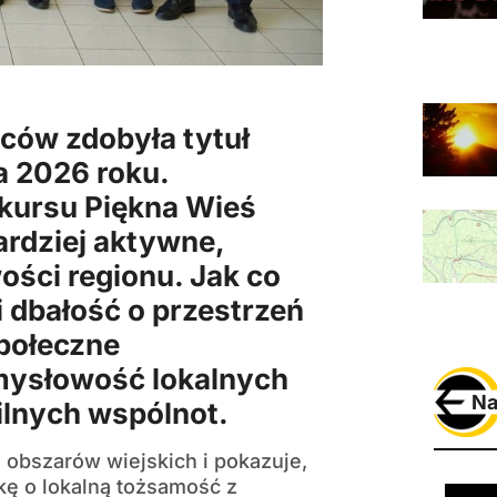
ców zdobyła tytuł
a 2026 roku.
nkursu Piękna Wieś
ardziej aktywne,
ości regionu. Jak co
i dbałość o przestrzeń
społeczne
ysłowość lokalnych
Na
ilnych wspólnot.
 obszarów wiejskich i pokazuje,
ę o lokalną tożsamość z