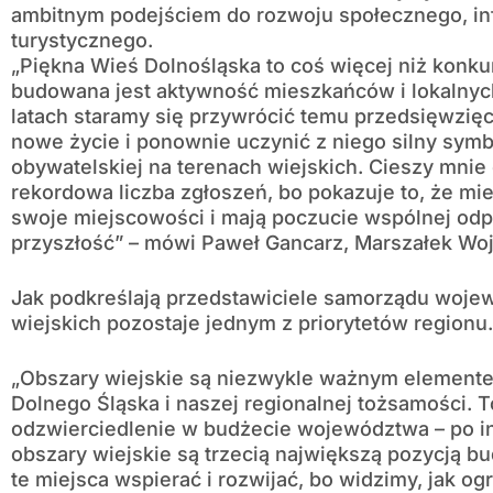
ambitnym podejściem do rozwoju społecznego, inf
turystycznego.
„Piękna Wieś Dolnośląska to coś więcej niż konkurs
budowana jest aktywność mieszkańców i lokalnyc
latach staramy się przywrócić temu przedsięwzię
nowe życie i ponownie uczynić z niego silny symb
obywatelskiej na terenach wiejskich. Cieszy mnie
rekordowa liczba zgłoszeń, bo pokazuje to, że mie
swoje miejscowości i mają poczucie wspólnej odp
przyszłość” – mówi Paweł Gancarz, Marszałek Wo
Jak podkreślają przedstawiciele samorządu woje
wiejskich pozostaje jednym z priorytetów regionu.
„Obszary wiejskie są niezwykle ważnym elemen
Dolnego Śląska i naszej regionalnej tożsamości. 
odzwierciedlenie w budżecie województwa – po in
obszary wiejskie są trzecią największą pozycją 
te miejsca wspierać i rozwijać, bo widzimy, jak o