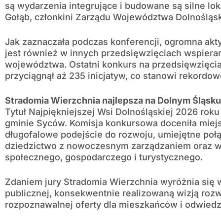
są wydarzenia integrujące i budowane są silne lo
Gołąb, członkini Zarządu Województwa Dolnośląs
Jak zaznaczała podczas konferencji, ogromna a
jest również w innych przedsięwzięciach wspier
województwa. Ostatni konkurs na przedsięwzięci
przyciągnął aż 235 inicjatyw, co stanowi rekordo
Stradomia Wierzchnia najlepsza na Dolnym Śląsku
Tytuł Najpiękniejszej Wsi Dolnośląskiej 2026 rok
gminie Syców. Komisja konkursowa doceniła mie
długofalowe podejście do rozwoju, umiejętne połą
dziedzictwo z nowoczesnym zarządzaniem oraz wy
społecznego, gospodarczego i turystycznego.
Zdaniem jury Stradomia Wierzchnia wyróżnia się 
publicznej, konsekwentnie realizowaną wizją roz
rozpoznawalnej oferty dla mieszkańców i odwiedz