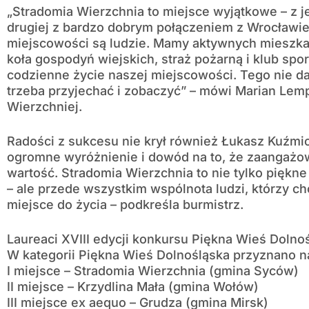
„Stradomia Wierzchnia to miejsce wyjątkowe – z je
drugiej z bardzo dobrym połączeniem z Wrocławie
miejscowości są ludzie. Mamy aktywnych mieszka
koła gospodyń wiejskich, straż pożarną i klub spo
codzienne życie naszej miejscowości. Tego nie da
trzeba przyjechać i zobaczyć” – mówi Marian Lemp
Wierzchniej.
Radości z sukcesu nie krył również Łukasz Kuźmic
ogromne wyróżnienie i dowód na to, że zaangaż
wartość. Stradomia Wierzchnia to nie tylko piękne 
– ale przede wszystkim wspólnota ludzi, którzy ch
miejsce do życia – podkreśla burmistrz.
Laureaci XVIII edycji konkursu Piękna Wieś Dolno
W kategorii Piękna Wieś Dolnośląska przyznano n
I miejsce – Stradomia Wierzchnia (gmina Syców)
II miejsce – Krzydlina Mała (gmina Wołów)
III miejsce ex aequo – Grudza (gmina Mirsk)