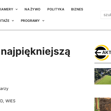
KAMERY
NA ŻYWO
POLITYKA
BIZNES
RTAŻE
PROGRAMY
najpiękniejszą
AKT
arzy
D
,
WIES