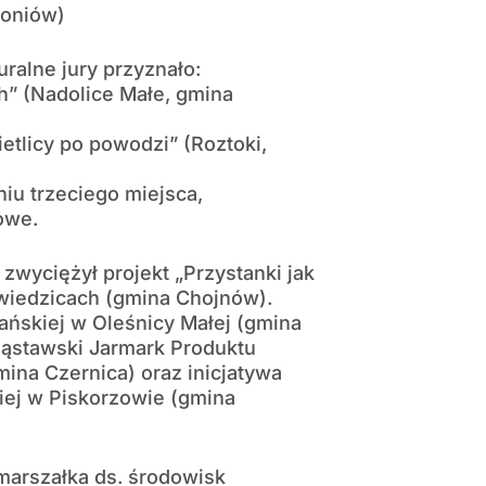
żoniów)
uralne jury przyznało:
h” (Nadolice Małe, gmina
etlicy po powodzi” (Roztoki,
iu trzeciego miejsca,
owe.
zwyciężył projekt „Przystanki jak
źwiedzicach (gmina Chojnów).
ańskiej w Oleśnicy Małej (gmina
ząstawski Jarmark Produktu
mina Czernica) oraz inicjatywa
iej w Piskorzowie (gmina
marszałka ds. środowisk