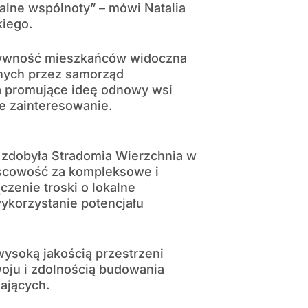
kalne wspólnoty” – mówi Natalia
kiego.
ktywność mieszkańców widoczna
anych przez samorząd
a promujące ideę odnowy wsi
we zainteresowanie.
u zdobyła Stradomia Wierzchnia w
jscowość za kompleksowe i
czenie troski o lokalne
korzystanie potencjału
wysoką jakością przestrzeni
woju i zdolnością budowania
ających.