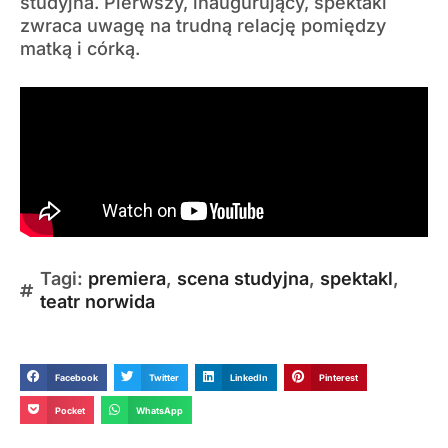
studyjna. Pierwszy, inaugurujący, spektakl
zwraca uwagę na trudną relację pomiędzy
matką i córką.
Tagi:
premiera
,
scena studyjna
,
spektakl
,
teatr norwida
Facebook
Twitter
LinkedIn
Pinterest
Pocket
WhatsApp