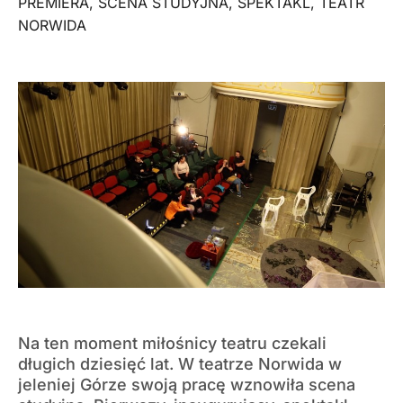
PREMIERA
,
SCENA STUDYJNA
,
SPEKTAKL
,
TEATR
NORWIDA
Na ten moment miłośnicy teatru czekali
długich dziesięć lat. W teatrze Norwida w
jeleniej Górze swoją pracę wznowiła scena