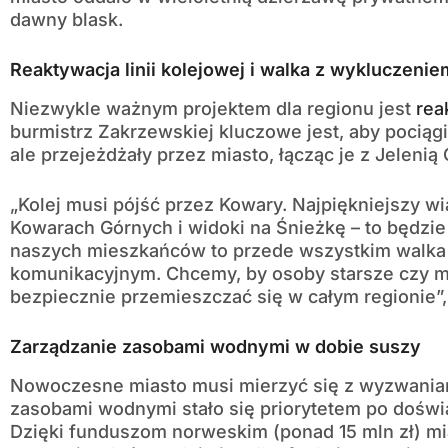
dawny blask.
Reaktywacja linii kolejowej i walka z wykluczenie
Niezwykle ważnym projektem dla regionu jest
rea
burmistrz Zakrzewskiej kluczowe jest, aby pociąg
ale przejeżdżały przez miasto, łącząc je z Jelenią
„Kolej musi pójść przez Kowary. Najpiękniejszy wi
Kowarach Górnych i widoki na Śnieżkę – to będzi
naszych mieszkańców to przede wszystkim walka
komunikacyjnym. Chcemy, by osoby starsze czy m
bezpiecznie przemieszczać się w całym regionie”
Zarządzanie zasobami wodnymi w dobie suszy
Nowoczesne miasto musi mierzyć się z wyzwaniam
zasobami wodnymi stało się priorytetem po doświ
Dzięki funduszom norweskim (ponad 15 mln zł) m