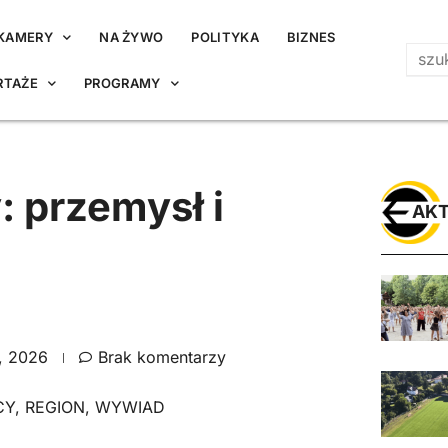
KAMERY
NA ŻYWO
POLITYKA
BIZNES
RTAŻE
PROGRAMY
 przemysł i
AKT
o, 2026
Brak komentarzy
CY
,
REGION
,
WYWIAD