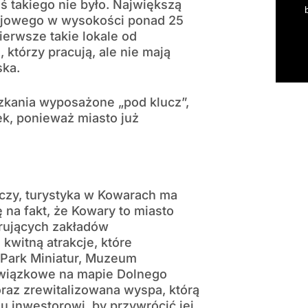
ś takiego nie było. Największą
rajowego w wysokości ponad 25
erwsze takie lokale od
 którzy pracują, ale nie mają
ska.
zkania wyposażone „pod klucz”,
ek, ponieważ miasto już
czy, turystyka w Kowarach ma
na fakt, że Kowary to miasto
erujących zakładów
kwitną atrakcje, które
. Park Miniatur, Muzeum
owiązkowe na mapie Dolnego
oraz zrewitalizowana wyspa, którą
 inwestorowi, by przywrócić jej