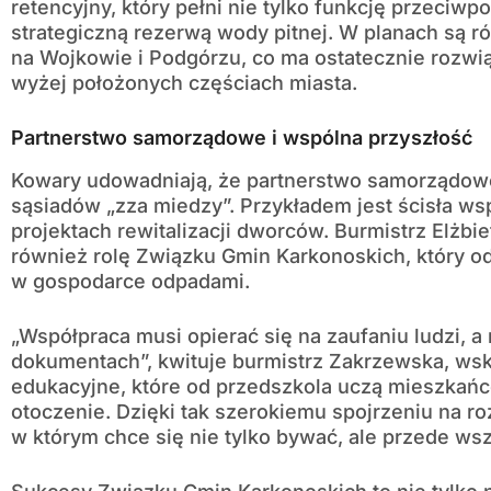
retencyjny, który pełni nie tylko funkcję przeciwp
strategiczną rezerwą wody pitnej. W planach są r
na Wojkowie i Podgórzu, co ma ostatecznie rozw
wyżej położonych częściach miasta.
Partnerstwo samorządowe i wspólna przyszłość
Kowary udowadniają, że partnerstwo samorządowe
sąsiadów „zza miedzy”. Przykładem jest ścisła ws
projektach rewitalizacji dworców. Burmistrz Elżb
również rolę Związku Gmin Karkonoskich, który od
w gospodarce odpadami.
„Współpraca musi opierać się na zaufaniu ludzi, a 
dokumentach”, kwituje burmistrz Zakrzewska, wsk
edukacyjne, które od przedszkola uczą mieszkań
otoczenie. Dzięki tak szerokiemu spojrzeniu na ro
w którym chce się nie tylko bywać, ale przede ws