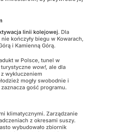
m
ktywacja linii kolejowej
. Dla
i nie kończyły biegu w Kowarach,
 Górą i Kamienną Górą.
adukt w Polsce, tunel w
e turystyczne
wow!,
ale dla
 z wykluczeniem
łodzież mogły swobodnie i
, zaznacza gość programu.
i klimatycznymi. Zarządzanie
adczeniach z okresami suszy.
iasto wybudowało zbiornik