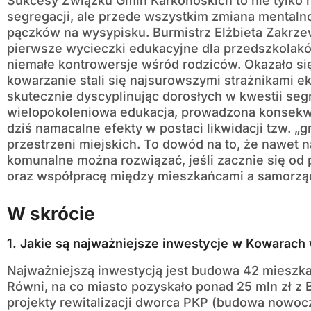
Sukcesy Związku Gmin Karkonoskich to nie tylko
segregacji, ale przede wszystkim zmiana mentalno
pączków na wysypisku. Burmistrz Elżbieta Zakr
pierwsze wycieczki edukacyjne dla przedszkolaków
niemałe kontrowersje wśród rodziców. Okazało się
kowarzanie stali się najsurowszymi strażnikami e
skutecznie dyscyplinując dorosłych w kwestii seg
wielopokoleniowa edukacja, prowadzona konsekwe
dziś namacalne efekty w postaci likwidacji tzw. „
przestrzeni miejskich. To dowód na to, że nawet 
komunalne można rozwiązać, jeśli zacznie się od 
oraz współpracę między mieszkańcami a samorz
W skrócie
1. Jakie są najważniejsze inwestycje w Kowarach
Najważniejszą inwestycją jest budowa 42 miesz
Równi, na co miasto pozyskało ponad 25 mln zł z
projekty rewitalizacji dworca PKP (budowa nowocz