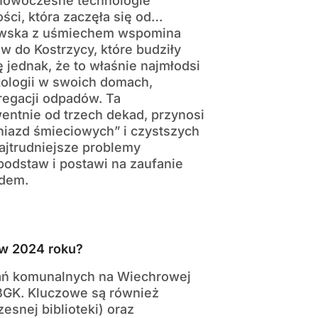
 nowoczesne technologie
ści, która zaczęła się od…
zewska z uśmiechem wspomina
 do Kostrzycy, które budziły
 jednak, że to właśnie najmłodsi
kologii w swoich domach,
regacji odpadów. Ta
ntnie od trzech dekad, przynosi
gniazd śmieciowych” i czystszych
najtrudniejsze problemy
podstaw i postawi na zaufanie
ądem.
 w 2024 roku?
kań komunalnych na Wiechrowej
 BGK. Kluczowe są również
esnej biblioteki) oraz