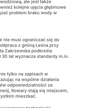
owodziową, ale jest także
ównież kolejne ujęcia głębinowe
iązać problem braku wody w
 nie musi ograniczać się do
półpraca z gminą Leśna przy
ieta Zakrzewska podkreśla
 30 lat wyznacza standardy m.in.
nie tylko na zapisach w
azując na wspólne działania
ców odpowiedzialności za
zwój, Kowary stają się miejscem,
zystkim mieszkać.