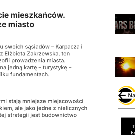
cie mieszkańców.
że miasto
iu swoich sąsiadów – Karpacza i
rz Elżbieta Zakrzewska, ten
ozofii prowadzenia miasta.
a jedną kartę – turystykę –
ilku fundamentach.
Na
mi stają mniejsze miejscowości
kiem, ale jako jedne z nielicznych
j strategii jest budownictwo