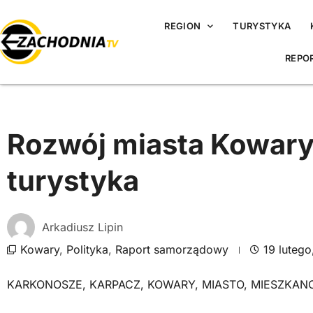
REGION
TURYSTYKA
REPO
Rozwój miasta Kowary:
turystyka
Arkadiusz Lipin
Kowary
,
Polityka
,
Raport samorządowy
19 luteg
KARKONOSZE
,
KARPACZ
,
KOWARY
,
MIASTO
,
MIESZKAN