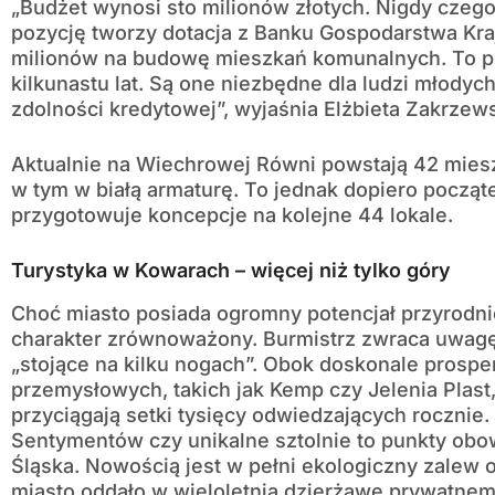
„Budżet wynosi sto milionów złotych. Nigdy czego
pozycję tworzy dotacja z Banku Gospodarstwa K
milionów na budowę mieszkań komunalnych. To pi
kilkunastu lat. Są one niezbędne dla ludzi młodych,
zdolności kredytowej”, wyjaśnia Elżbieta Zakrzew
Aktualnie na Wiechrowej Równi powstają 42 mies
w tym w białą armaturę. To jednak dopiero począt
przygotowuje koncepcje na kolejne 44 lokale.
Turystyka w Kowarach – więcej niż tylko góry
Choć miasto posiada ogromny potencjał przyrodni
charakter zrównoważony. Burmistrz zwraca uwagę 
„stojące na kilku nogach”. Obok doskonale prosp
przemysłowych, takich jak Kemp czy Jelenia Plast, 
przyciągają setki tysięcy odwiedzających rocznie
Sentymentów czy unikalne sztolnie to punkty ob
Śląska. Nowością jest w pełni ekologiczny zalew 
miasto oddało w wieloletnią dzierżawę prywatnemu