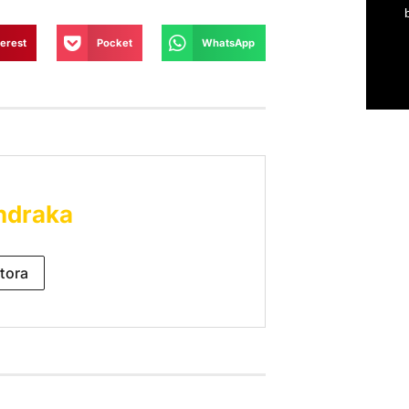
terest
Pocket
WhatsApp
ndraka
tora