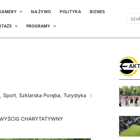
KAMERY
NA ŻYWO
POLITYKA
BIZNES
RTAŻE
PROGRAMY
AKT
,
Sport
,
Szklarska Poręba
,
Turystyka
WYŚCIG CHARYTATYWNY