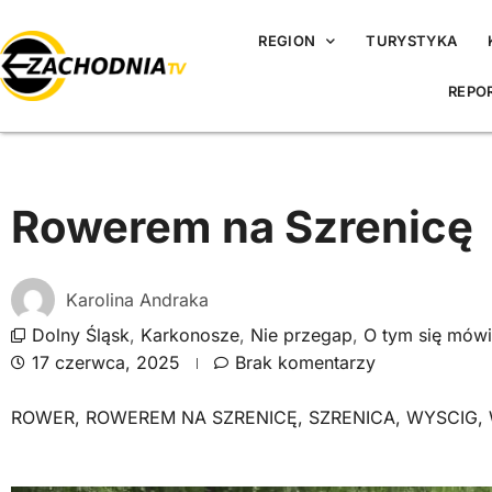
REGION
TURYSTYKA
REPO
Rowerem na Szrenicę
Karolina Andraka
Dolny Śląsk
,
Karkonosze
,
Nie przegap
,
O tym się mówi
17 czerwca, 2025
Brak komentarzy
ROWER
,
ROWEREM NA SZRENICĘ
,
SZRENICA
,
WYSCIG
,