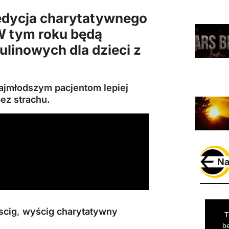
. edycja charytatywnego
W tym roku będą
ulinowych dla dzieci z
 najmłodszym pacjentom lepiej
ez strachu.
Na
scig
,
wyścig charytatywny