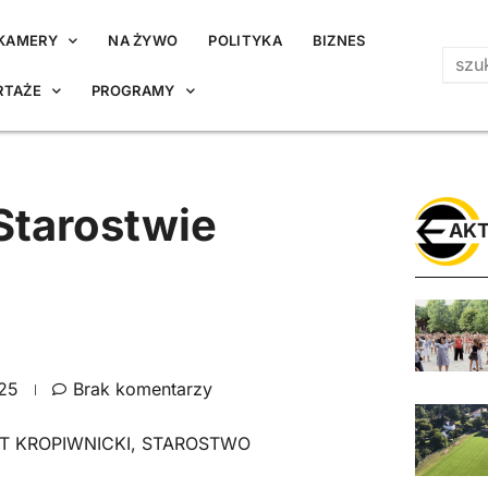
KAMERY
NA ŻYWO
POLITYKA
BIZNES
RTAŻE
PROGRAMY
Starostwie
AKT
025
Brak komentarzy
T KROPIWNICKI
,
STAROSTWO