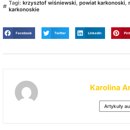
Tagi:
krzysztof wiśniewski
,
powiat karkonoski
,
karkonoskie
Facebook
Twitter
LinkedIn
Pin
Karolina A
Artykuły au