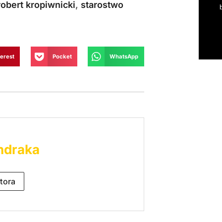
robert kropiwnicki
,
starostwo
terest
Pocket
WhatsApp
ndraka
tora