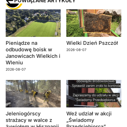
POWIĄZANE ARTYKUŁY
Pieniądze na
Wielki Dzień Pszczół
odbudowę boisk w
2026-08-07
Janowicach Wielkich i
Wleniu
2026-08-07
Jeleniogórscy
Weź udział w akcji
strażacy w walce z
„Świadomy
żywiołem w Hiszpanii.
Przedsiębiorca”