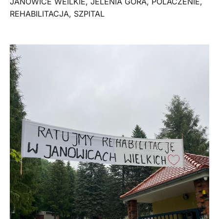
JANOWICE WEILKIE
,
JELENIA GÓRA
,
POLACZENIE
,
REHABILITACJA
,
SZPITAL