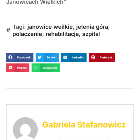
Janowicach Wielkich”
Tagi:
janowice weilkie
,
jelenia góra
,
polaczenie
,
rehabilitacja
,
szpital
Facebook
Twitter
LinkedIn
Pinterest
Pocket
WhatsApp
Gabriela Stefanowicz