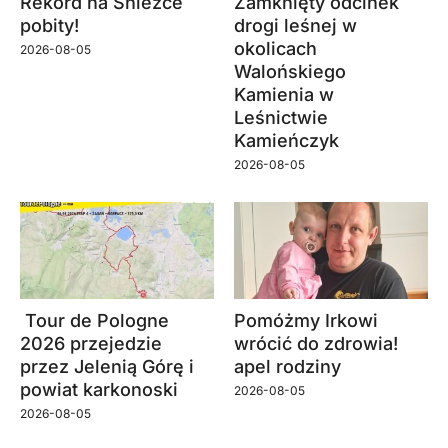
Rekord na Śnieżce
Zamknięty odcinek
pobity!
drogi leśnej w
okolicach
2026-08-05
Walońskiego
Kamienia w
Leśnictwie
Kamieńczyk
2026-08-05
Tour de Pologne
Pomóżmy Irkowi
2026 przejedzie
wrócić do zdrowia!
przez Jelenią Górę i
apel rodziny
powiat karkonoski
2026-08-05
2026-08-05