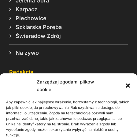
Jelenia Góra
Karpacz
Piechowice
Szklarska Poręba
Świeradów Zdrój
Na żywo
Redakcja
Zarządzaj zgodami plików
Reklama
cookie
Cookie
Aby zapewnić jak najlepsze wrażenia, korzystamy z technologii, takich
Rodo
jak pliki cookie, do przechowywania i/lub uzyskiwania dostępu do
informacji o urządzeniu. Zgoda na te technologie pozwoli nam
Kontakt
przetwarzać dane, takie jak zachowanie podczas przeglądania lub
unikalne identyfikatory na tej stronie. Brak wyrażenia zgody lub
wycofanie zgody może niekorzystnie wpłynąć na niektóre cechy i
Informacje dla
Materiały do
praca
funkcje.