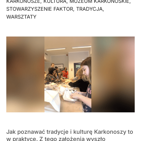
KARKONOSZE
,
KULTURA
,
MUZEUM KARKONOSKIE
,
STOWARZYSZENIE FAKTOR
,
TRADYCJA
,
WARSZTATY
Jak poznawać tradycje i kulturę Karkonoszy to
w praktyce. Z tego założenia wyszło