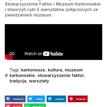
Stowarzyszenie Faktor i Muzeum Karkonoskie
i stworzyli cykl 5 warsztatów połączonych ze
zwiedzaniem muzeum.
Tagi:
karkonosze
,
kultura
,
muzeum
karkonoskie
,
stowarzyszenie faktor
,
tradycja
,
warsztaty
Facebook
Twitter
LinkedIn
Pinterest
Pocket
WhatsApp