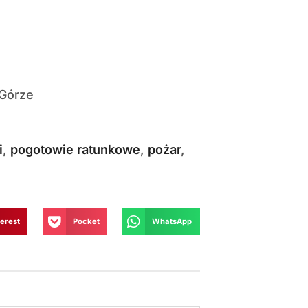
 Górze
i
,
pogotowie ratunkowe
,
pożar
,
terest
Pocket
WhatsApp