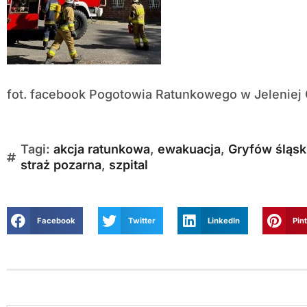
fot. facebook Pogotowia Ratunkowego w Jeleniej
Tagi:
akcja ratunkowa
,
ewakuacja
,
Gryfów śląsk
straż pozarna
,
szpital
Facebook
Twitter
LinkedIn
Pin