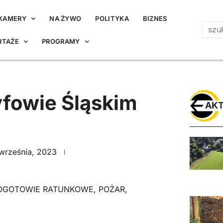
KAMERY
NA ŻYWO
POLITYKA
BIZNES
RTAŻE
PROGRAMY
yfowie Śląskim
AKT
września, 2023
OGOTOWIE RATUNKOWE
,
POŻAR
,