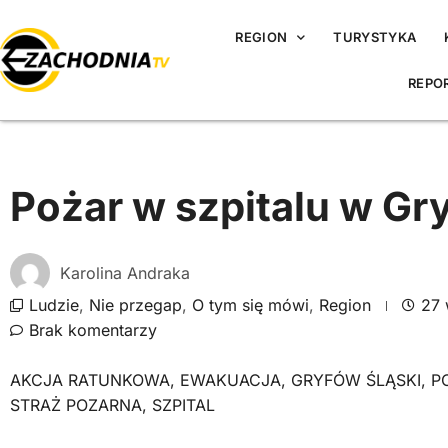
REGION
TURYSTYKA
REPO
Pożar w szpitalu w Gr
Karolina Andraka
Ludzie
,
Nie przegap
,
O tym się mówi
,
Region
27 
Brak komentarzy
AKCJA RATUNKOWA
,
EWAKUACJA
,
GRYFÓW ŚLĄSKI
,
P
STRAŻ POZARNA
,
SZPITAL