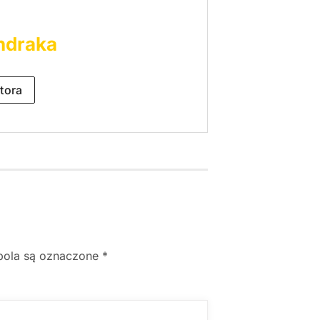
ndraka
tora
ola są oznaczone
*