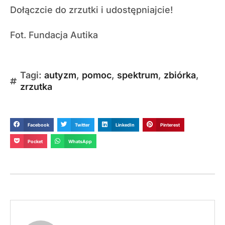
Dołączcie do zrzutki i udostępniajcie!
Fot. Fundacja Autika
Tagi:
autyzm
,
pomoc
,
spektrum
,
zbiórka
,
zrzutka
Facebook
Twitter
LinkedIn
Pinterest
Pocket
WhatsApp