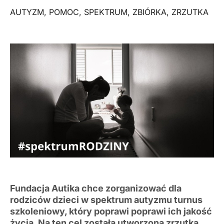
AUTYZM
,
POMOC
,
SPEKTRUM
,
ZBIÓRKA
,
ZRZUTKA
Fundacja Autika chce zorganizować dla
rodziców dzieci w spektrum autyzmu turnus
szkoleniowy, który poprawi poprawi ich jakość
życia. Na ten cel została utworzona zrzutka.