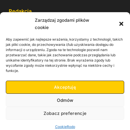
Redakcja
Zarządzaj zgodami plików
Reklama
cookie
Cookie
Aby zapewnić jak najlepsze wrażenia, korzystamy z technologii, takich
Rodo
jak pliki cookie, do przechowywania i/lub uzyskiwania dostępu do
informacji o urządzeniu. Zgoda na te technologie pozwoli nam
Kontakt
przetwarzać dane, takie jak zachowanie podczas przeglądania lub
unikalne identyfikatory na tej stronie. Brak wyrażenia zgody lub
wycofanie zgody może niekorzystnie wpłynąć na niektóre cechy i
Informacje dla
Materiały do
funkcje.
praca
Operatorów sieci
pobrania
Akceptuję
Odmów
Zobacz preferencje
Copyright 2026 Zachodnia TV
Cookie
Rodo