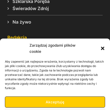
Szklarska Poręba
Świeradów Zdrój
Na żywo
Redakcja
Zarządzaj zgodami plików
Reklama
cookie
Cookie
Aby zapewnić jak najlepsze wrażenia, korzystamy z technologii, takich
Rodo
jak pliki cookie, do przechowywania i/lub uzyskiwania dostępu do
informacji o urządzeniu. Zgoda na te technologie pozwoli nam
Kontakt
przetwarzać dane, takie jak zachowanie podczas przeglądania lub
unikalne identyfikatory na tej stronie. Brak wyrażenia zgody lub
wycofanie zgody może niekorzystnie wpłynąć na niektóre cechy i
Informacje dla
Materiały do
praca
funkcje.
Operatorów sieci
pobrania
Akceptuję