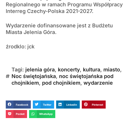
Regionalnego w ramach Programu Współpracy
Interreg Czechy-Polska 2021-2027.
Wydarzenie dofinansowane jest z Budżetu
Miasta Jelenia Góra.
źrodklo: jck
Tagi:
jelenia góra
,
koncerty
,
kultura
,
miasto
,
Noc świętojańska
,
noc świętojańska pod
chojnikiem
,
pod chojnikiem
,
wydarzenie
Facebook
Twitter
LinkedIn
Pinterest
Pocket
WhatsApp