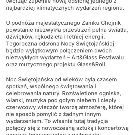
tworząc zupełnie nową odsłonę jednego z
najbardziej klimatycznych wydarzeń regionu.
U podnóża majestatycznego Zamku Chojnik
powstanie niezwykła przestrzeń pełna światła,
dźwięków, rękodzieła i letniej energii.
Tegoroczna odsłona Nocy Świętojańskiej
będzie wyjątkowym połączeniem dwóch
niezwykłych wydarzeń – Art&Glass Festiwalu
oraz muzycznego projektu Glass&Roll.
Noc Świętojańska od wieków była czasem
spotkań, wspólnego świętowania i
celebrowania natury. Rozświetlone ogniska,
wianki, muzyka pod gołym niebem i ciepły
czerwcowy wieczór tworzą atmosferę, której
nie sposób pomylić z żadnym innym
wydarzeniem. To właśnie tutaj tradycja
połączy się z nowoczesną sztuką i koncertową
energią, tworząc jedno z najbardziej