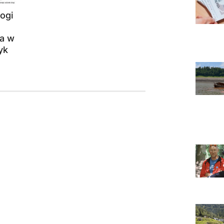
ogi
a w
yk