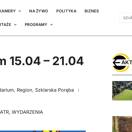
KAMERY
NA ŻYWO
POLITYKA
BIZNES
RTAŻE
PROGRAMY
 15.04 – 21.04
AKT
darium
,
Region
,
Szklarska Poręba
ATR
,
WYDARZENIA