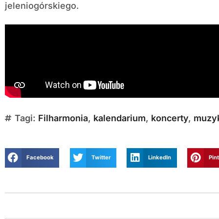
jeleniogórskiego.
Tagi:
Filharmonia
,
kalendarium
,
koncerty
,
muzy
Facebook
Twitter
LinkedIn
Pin