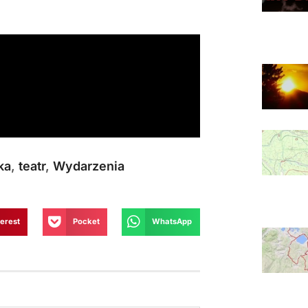
ka
,
teatr
,
Wydarzenia
terest
Pocket
WhatsApp