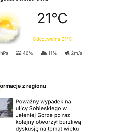
21
°C
Odczuwalna
21
°C
0
hPa
46
%
11
%
2
m/s
formacje z regionu
Poważny wypadek na
ulicy Sobieskiego w
Jeleniej Górze po raz
kolejny otworzył burzliwą
dyskusję na temat wieku