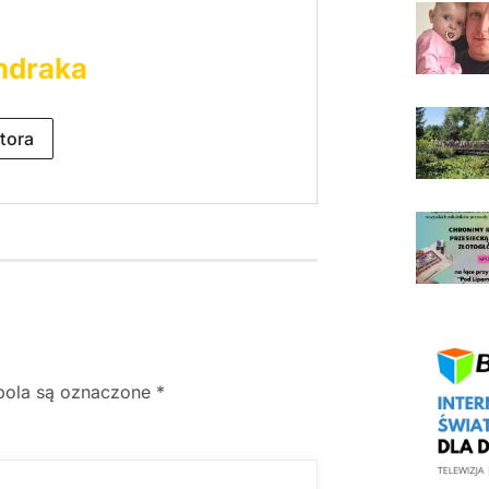
ndraka
tora
ola są oznaczone
*