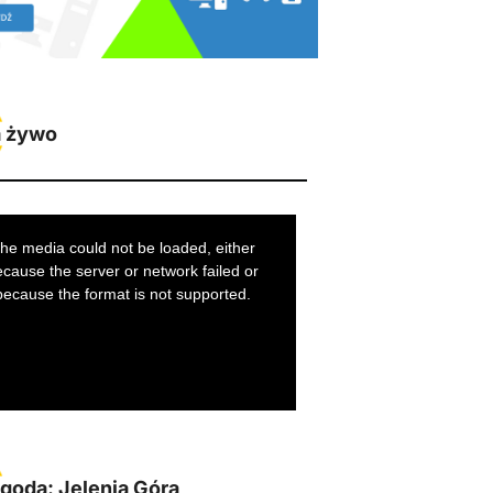
 żywo
goda: Jelenia Góra