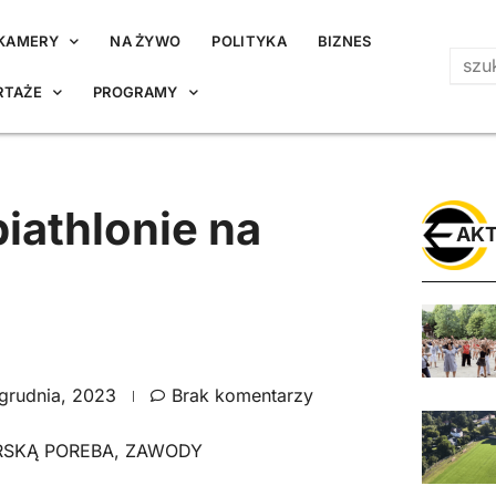
KAMERY
NA ŻYWO
POLITYKA
BIZNES
RTAŻE
PROGRAMY
iathlonie na
AKT
grudnia, 2023
Brak komentarzy
RSKĄ POREBA
,
ZAWODY