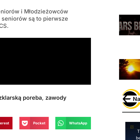
Seniorów i Młodzieżowców
ku seniorów są to pierwsze
CS.
zklarską poreba
,
zawody
Na
terest
Pocket
WhatsApp