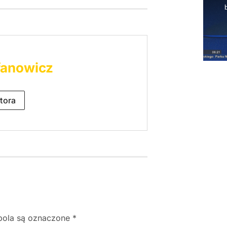
fanowicz
tora
ola są oznaczone
*