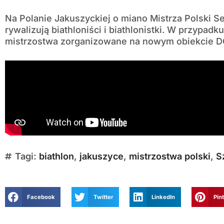
Na Polanie Jakuszyckiej o miano Mistrza Polski 
rywalizują biathloniści i biathlonistki. W przypad
mistrzostwa zorganizowane na nowym obiekcie D
Tagi:
biathlon
,
jakuszyce
,
mistrzostwa polski
,
S
Facebook
Twitter
LinkedIn
Pin