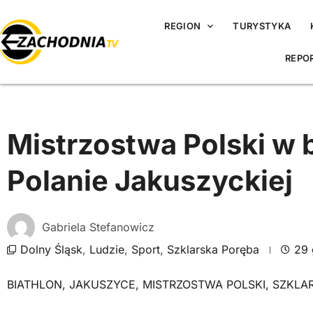
REGION
TURYSTYKA
REPO
Mistrzostwa Polski w b
Polanie Jakuszyckiej
Gabriela Stefanowicz
Dolny Śląsk
,
Ludzie
,
Sport
,
Szklarska Poręba
29 
BIATHLON
,
JAKUSZYCE
,
MISTRZOSTWA POLSKI
,
SZKLA