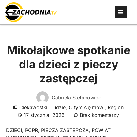
Mikołajkowe spotkanie
dla dzieci z pieczy
zastępczej
Gabriela Stefanowicz
Ciekawostki
,
Ludzie
,
O tym się mówi
,
Region
17 stycznia, 2026
Brak komentarzy
DZIECI
,
PCPR
,
PIECZA ZASTEPCZA
,
POWIAT