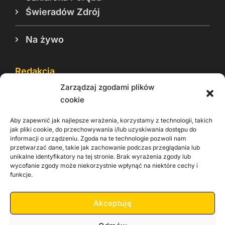
Świeradów Zdrój
Na żywo
Redakcja
Zarządzaj zgodami plików
Reklama
cookie
Cookie
Aby zapewnić jak najlepsze wrażenia, korzystamy z technologii, takich
Rodo
jak pliki cookie, do przechowywania i/lub uzyskiwania dostępu do
informacji o urządzeniu. Zgoda na te technologie pozwoli nam
Kontakt
przetwarzać dane, takie jak zachowanie podczas przeglądania lub
unikalne identyfikatory na tej stronie. Brak wyrażenia zgody lub
wycofanie zgody może niekorzystnie wpłynąć na niektóre cechy i
Informacje dla
Materiały do
praca
funkcje.
Operatorów sieci
pobrania
Akceptuję