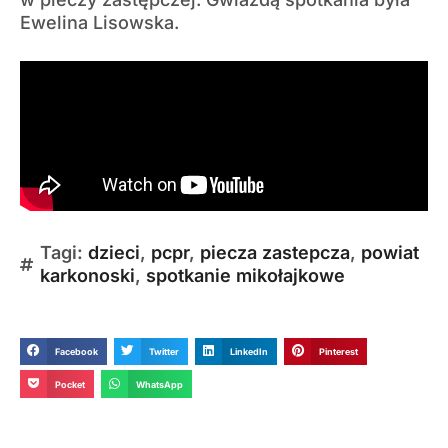
Ewelina Lisowska.
Tagi:
dzieci
,
pcpr
,
piecza zastepcza
,
powiat
karkonoski
,
spotkanie mikołajkowe
Facebook
Twitter
LinkedIn
Pinterest
Pocket
WhatsApp