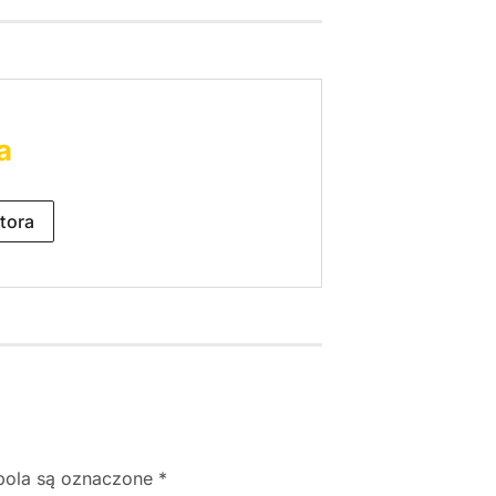
a
tora
ola są oznaczone
*