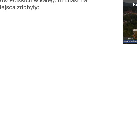
w Polskich w kategorii miast na
iejsca zdobyły: