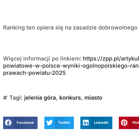
Ranking ten opiera się na zasadzie dobrowolnego 
Więcej informacji po linkiem:
https://zpp.pl/arty
powiatowe-w-polsce-wyniki-ogolnopolskiego-ran
prawach-powiatu-2025
Tagi:
jelenia góra
,
konkurs
,
miasto
Facebook
Twitter
LinkedIn
Pin