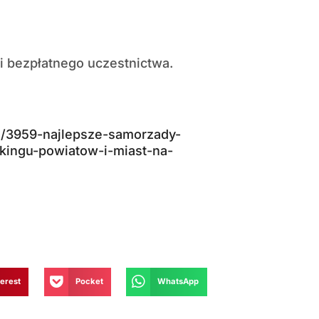
i bezpłatnego uczestnictwa.
kul/3959-najlepsze-samorzady-
kingu-powiatow-i-miast-na-
terest
Pocket
WhatsApp