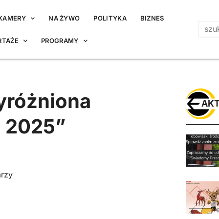
KAMERY
NA ŻYWO
POLITYKA
BIZNES
RTAŻE
PROGRAMY
yróżniona
AKT
o 2025”
arzy