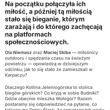
Na początku połączyła ich
miłość, a później tą miłością
stało się bieganie, którym
zarażają i do którego zachęcają
na platformach
społecznościowych.
Ola Niemasz
oraz
Maciej Skiba
— miłośnicy
outdooru
i spędzania czasu na świeżym
powietrzu — opowiedzą w dzisiejszym
odcinku, jak to się stało że zamieszkali w
Karpaczu?
Dlaczego Kotlina Jeleniogórska to stolica
biegów górskich? Co kryją w sobie Budniki?
Gdzie obecnie mieszka Wołogór? Razem
postaramy się odpowiedzieć na pytanie, co
takiego ma Dolny Śląsk, że przyciąga tak wielu