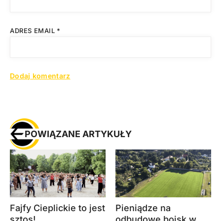
ADRES EMAIL
*
POWIĄZANE ARTYKUŁY
Fajfy Cieplickie to jest
Pieniądze na
sztos!
odbudowę boisk w