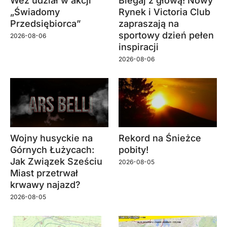
Weź udział w akcji
Biegaj z głową! Nowy
„Świadomy
Rynek i Victoria Club
Przedsiębiorca”
zapraszają na
sportowy dzień pełen
2026-08-06
inspiracji
2026-08-06
Wojny husyckie na
Rekord na Śnieżce
Górnych Łużycach:
pobity!
Jak Związek Sześciu
2026-08-05
Miast przetrwał
krwawy najazd?
2026-08-05