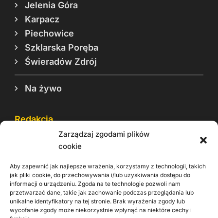
Jelenia Góra
Karpacz
Piechowice
Szklarska Poręba
Świeradów Zdrój
Na żywo
Redakcja
Zarządzaj zgodami plików
Reklama
cookie
Cookie
Aby zapewnić jak najlepsze wrażenia, korzystamy z technologii, takich
Rodo
jak pliki cookie, do przechowywania i/lub uzyskiwania dostępu do
informacji o urządzeniu. Zgoda na te technologie pozwoli nam
Kontakt
przetwarzać dane, takie jak zachowanie podczas przeglądania lub
unikalne identyfikatory na tej stronie. Brak wyrażenia zgody lub
wycofanie zgody może niekorzystnie wpłynąć na niektóre cechy i
Informacje dla
Materiały do