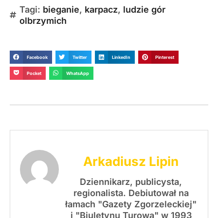
Tagi:
bieganie
,
karpacz
,
ludzie gór
olbrzymich
Facebook
Twitter
LinkedIn
Pinterest
Pocket
WhatsApp
Arkadiusz Lipin
Dziennikarz, publicysta,
regionalista. Debiutował na
łamach "Gazety Zgorzeleckiej"
i "Biuletynu Turowa" w 1993