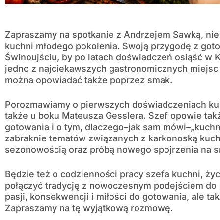
Zapraszamy na spotkanie z Andrzejem Sawką, ni
kuchni młodego pokolenia. Swoją przygodę z got
Świnoujściu, by po latach doświadczeń osiąść w 
jedno z najciekawszych gastronomicznych miejsc 
można opowiadać także poprzez smak.
Porozmawiamy o pierwszych doświadczeniach kul
także u boku Mateusza Gesslera. Szef opowie także 
gotowania i o tym, dlaczego–jak sam mówi–„kuchni
zabraknie tematów związanych z karkonoską kuchn
sezonowością oraz próbą nowego spojrzenia na s
Będzie też o codzienności pracy szefa kuchni, życi
połączyć tradycję z nowoczesnym podejściem do ga
pasji, konsekwencji i miłości do gotowania, ale t
Zapraszamy na tę wyjątkową rozmowę.