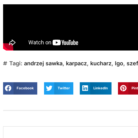
Tagi:
andrzej sawka
,
karpacz
,
kucharz
,
lgo
,
szef
Facebook
Twitter
LinkedIn
Pin