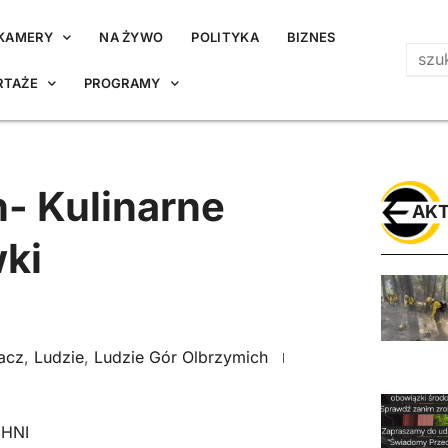
KAMERY
NA ŻYWO
POLITYKA
BIZNES
RTAŻE
PROGRAMY
- Kulinarne
AKT
wki
acz
,
Ludzie
,
Ludzie Gór Olbrzymich
HNI