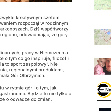
ezwykle kreatywnym szefem
owaniem rozpoczął w rodzinnym
Karkonoszach. Dziś współtworzy
regionu, udowadniając, że góry
inarnych, pracy w Niemczech a
o tym co go inspiruje, filozofii
a to sport zespołowy”. Nie
ią, regionalnymi produktami,
maki Gór Olbrzymich.
u w rytmie gór i o tym, jak
Na
stronomii. Będzie tu nie tylko o
akże o odwadze do zmian.