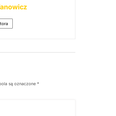
fanowicz
tora
ola są oznaczone
*