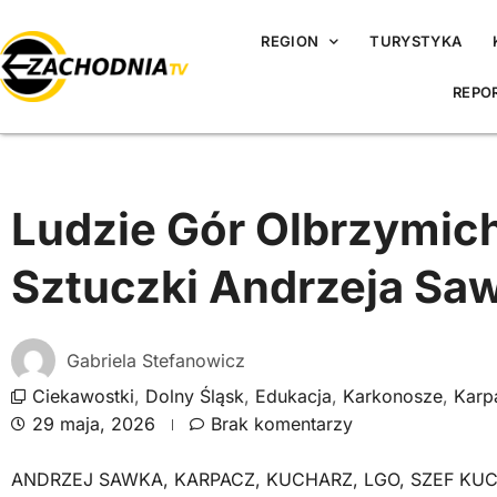
REGION
TURYSTYKA
REPO
Ludzie Gór Olbrzymich
Sztuczki Andrzeja Sa
Gabriela Stefanowicz
Ciekawostki
,
Dolny Śląsk
,
Edukacja
,
Karkonosze
,
Karp
29 maja, 2026
Brak komentarzy
ANDRZEJ SAWKA
,
KARPACZ
,
KUCHARZ
,
LGO
,
SZEF KUC