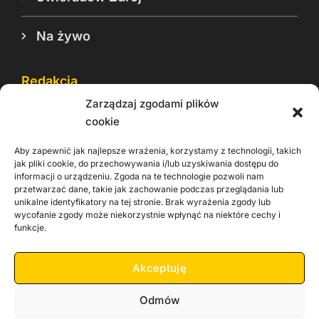
Na żywo
Redakcja
Zarządzaj zgodami plików
Reklama
cookie
Cookie
Aby zapewnić jak najlepsze wrażenia, korzystamy z technologii, takich
Rodo
jak pliki cookie, do przechowywania i/lub uzyskiwania dostępu do
informacji o urządzeniu. Zgoda na te technologie pozwoli nam
Kontakt
przetwarzać dane, takie jak zachowanie podczas przeglądania lub
unikalne identyfikatory na tej stronie. Brak wyrażenia zgody lub
wycofanie zgody może niekorzystnie wpłynąć na niektóre cechy i
Informacje dla
Materiały do
praca
funkcje.
Operatorów sieci
pobrania
Akceptuję
Odmów