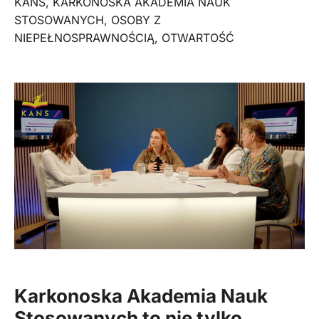
KANS
,
KARKONOSKA AKADEMIA NAUK
STOSOWANYCH
,
OSOBY Z
NIEPEŁNOSPRAWNOŚCIĄ
,
OTWARTOŚĆ
Karkonoska Akademia Nauk
Stosowanych to nie tylko