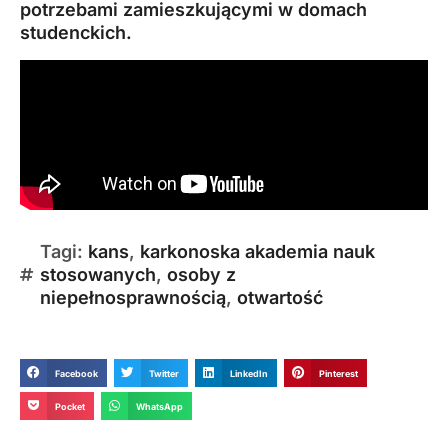
potrzebami zamieszkującymi w domach
studenckich.
Tagi:
kans
,
karkonoska akademia nauk
stosowanych
,
osoby z
niepełnosprawnością
,
otwartość
Facebook
Twitter
LinkedIn
Pinterest
Pocket
WhatsApp