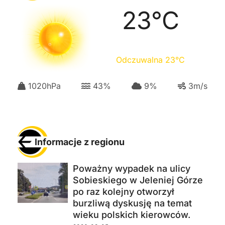
23
°C
Odczuwalna
23
°C
1020
hPa
43
%
9
%
3
m/s
Informacje z regionu
Poważny wypadek na ulicy
Sobieskiego w Jeleniej Górze
po raz kolejny otworzył
burzliwą dyskusję na temat
wieku polskich kierowców.