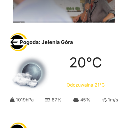
Pogoda: Jelenia Góra
20
°C
Odczuwalna
21
°C
1019
hPa
87
%
45
%
1
m/s