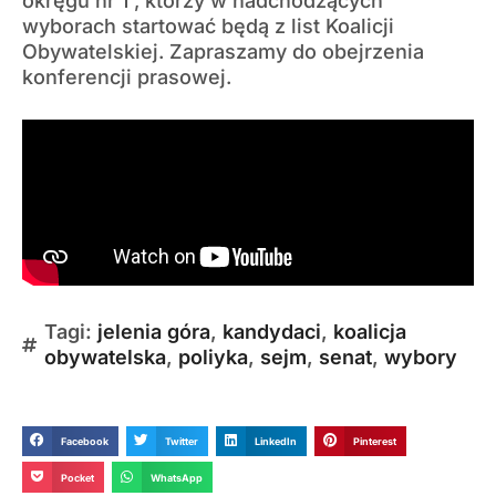
okręgu nr 1 , którzy w nadchodzących
wyborach startować będą z list Koalicji
Obywatelskiej. Zapraszamy do obejrzenia
konferencji prasowej.
Tagi:
jelenia góra
,
kandydaci
,
koalicja
obywatelska
,
poliyka
,
sejm
,
senat
,
wybory
Facebook
Twitter
LinkedIn
Pinterest
Pocket
WhatsApp