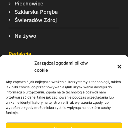
Piechowice
Szklarska Poręba
Świeradów Zdrój
Na żywo
Redakcja
Zarządzaj zgodami plików
Reklama
cookie
Cookie
Aby zapewnić jak najlepsze wrażenia, korzystamy z technologii, takich
Rodo
jak pliki cookie, do przechowywania i/lub uzyskiwania dostępu do
informacji o urządzeniu. Zgoda na te technologie pozwoli nam
Kontakt
przetwarzać dane, takie jak zachowanie podczas przeglądania lub
unikalne identyfikatory na tej stronie. Brak wyrażenia zgody lub
wycofanie zgody może niekorzystnie wpłynąć na niektóre cechy i
Informacje dla
Materiały do
praca
funkcje.
Operatorów sieci
pobrania