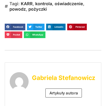
Tagi:
KARR
,
kontrola
,
oświadczenie
,
powodz
,
pożyczki
Facebook
Twitter
LinkedIn
Pinterest
Pocket
WhatsApp
Gabriela Stefanowicz
Artykuły autora