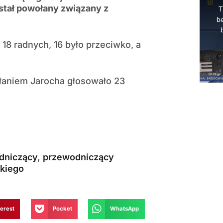
stał powołany związany z
8 radnych, 16 było przeciwko, a
łaniem Jarocha głosowało 23
dniczący
,
przewodniczący
kiego
terest
Pocket
WhatsApp