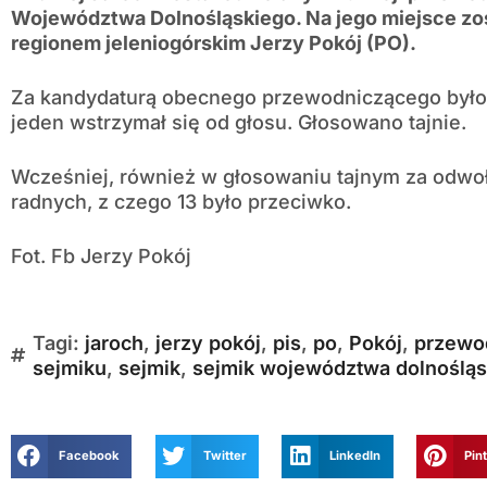
Województwa Dolnośląskiego. Na jego miejsce zo
regionem jeleniogórskim Jerzy Pokój (PO).
Za kandydaturą obecnego przewodniczącego było 1
jeden wstrzymał się od głosu. Głosowano tajnie.
Wcześniej, również w głosowaniu tajnym za odwo
radnych, z czego 13 było przeciwko.
Fot. Fb Jerzy Pokój
Tagi:
jaroch
,
jerzy pokój
,
pis
,
po
,
Pokój
,
przewo
sejmiku
,
sejmik
,
sejmik województwa dolnośląs
Facebook
Twitter
LinkedIn
Pin