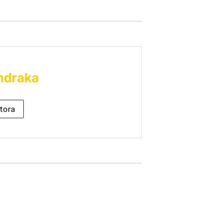
ndraka
tora