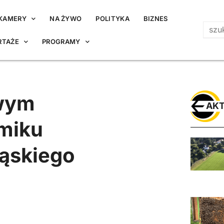
KAMERY
NA ŻYWO
POLITYKA
BIZNES
RTAŻE
PROGRAMY
owym
AKT
miku
ąskiego