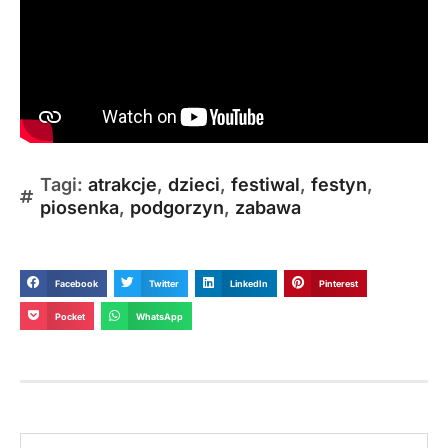
Tagi:
atrakcje
,
dzieci
,
festiwal
,
festyn
,
piosenka
,
podgorzyn
,
zabawa
Facebook
Twitter
LinkedIn
Pinterest
Pocket
WhatsApp