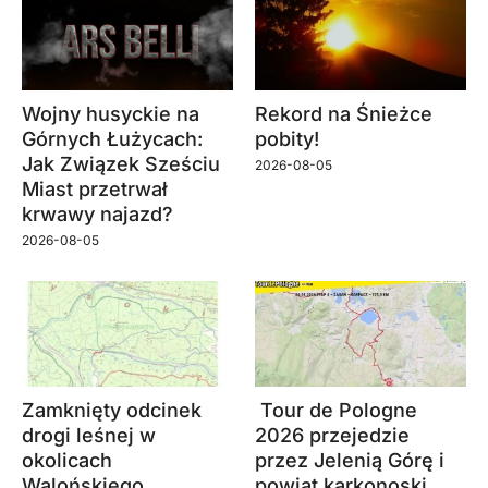
Wojny husyckie na
Rekord na Śnieżce
Górnych Łużycach:
pobity!
Jak Związek Sześciu
2026-08-05
Miast przetrwał
krwawy najazd?
2026-08-05
Zamknięty odcinek
Tour de Pologne
drogi leśnej w
2026 przejedzie
okolicach
przez Jelenią Górę i
Walońskiego
powiat karkonoski