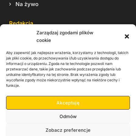
Na żywo
Redakcja
Zarządzaj zgodami plików
Reklama
cookie
Cookie
Aby zapewnić jak najlepsze wrażenia, korzystamy z technologii, takich
Rodo
jak pliki cookie, do przechowywania i/lub uzyskiwania dostępu do
informacji o urządzeniu. Zgoda na te technologie pozwoli nam
Kontakt
przetwarzać dane, takie jak zachowanie podczas przeglądania lub
unikalne identyfikatory na tej stronie. Brak wyrażenia zgody lub
wycofanie zgody może niekorzystnie wpłynąć na niektóre cechy i
Informacje dla
Materiały do
funkcje.
praca
Operatorów sieci
pobrania
Akceptuję
Odmów
Zobacz preferencje