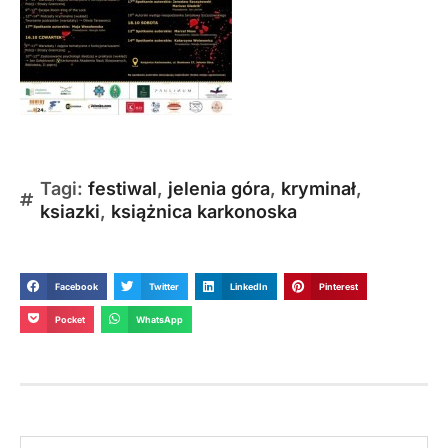
Tagi:
festiwal
,
jelenia góra
,
kryminał
,
ksiazki
,
książnica karkonoska
Facebook
Twitter
LinkedIn
Pinterest
Pocket
WhatsApp