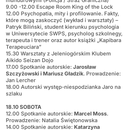
mundurowymi (Policja / Straż Graniczna)
9.00 -12.00 Escape Room King of the Lock
12.00 Psychopatia, mity i profilowanie. Fakty,
które mogą zaskoczyć (wykład i warsztaty) –
Patryk Biliński, student kierunku psychologia
w Uniwersytecie SWPS, psycholog szkolnegy,
terapeuta i trener oraz autor książki „Kapibara
Terapeuciara”
15.30 Warsztaty z Jeleniogórskim Klubem
Aikido Seizan Dojo
17.00 Spotkanie autorskie:
Jarosław
Szczyżowski i Mariusz Gładzik
. Prowadzenie:
Jan Lercher
18.00 Autorski występ-niespodzianka Jaro na
szlaku
18.10 SOBOTA
12.00 Spotkanie autorskie:
Marcel Moss
.
Prowadzenie: Natalia Świętonowska
14.00 Spotkanie autorskie:
Katarzyna