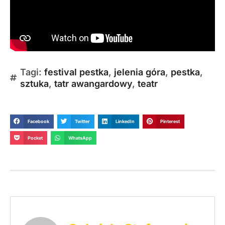
Tagi:
festival pestka
,
jelenia góra
,
pestka
,
sztuka
,
tatr awangardowy
,
teatr
Facebook
Twitter
LinkedIn
Pinterest
Pocket
WhatsApp