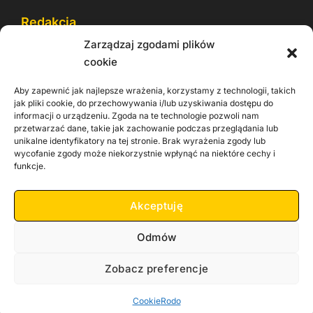
Redakcja
Zarządzaj zgodami plików
Reklama
cookie
Cookie
Aby zapewnić jak najlepsze wrażenia, korzystamy z technologii, takich
Rodo
jak pliki cookie, do przechowywania i/lub uzyskiwania dostępu do
informacji o urządzeniu. Zgoda na te technologie pozwoli nam
Kontakt
przetwarzać dane, takie jak zachowanie podczas przeglądania lub
unikalne identyfikatory na tej stronie. Brak wyrażenia zgody lub
wycofanie zgody może niekorzystnie wpłynąć na niektóre cechy i
Informacje dla
Materiały do
praca
funkcje.
Operatorów sieci
pobrania
Akceptuję
Odmów
Zobacz preferencje
Copyright 2026 Zachodnia TV
Cookie
Rodo