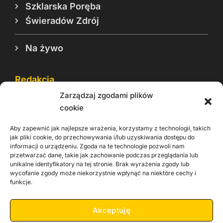
Szklarska Poręba
Świeradów Zdrój
Na żywo
Redakcja
Zarządzaj zgodami plików
Reklama
cookie
Cookie
Aby zapewnić jak najlepsze wrażenia, korzystamy z technologii, takich
Rodo
jak pliki cookie, do przechowywania i/lub uzyskiwania dostępu do
informacji o urządzeniu. Zgoda na te technologie pozwoli nam
Kontakt
przetwarzać dane, takie jak zachowanie podczas przeglądania lub
unikalne identyfikatory na tej stronie. Brak wyrażenia zgody lub
wycofanie zgody może niekorzystnie wpłynąć na niektóre cechy i
Informacje dla
Materiały do
praca
funkcje.
Operatorów sieci
pobrania
Akceptuję