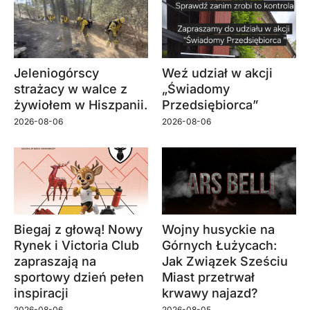
Jeleniogórscy
Weź udział w akcji
strażacy w walce z
„Świadomy
żywiołem w Hiszpanii.
Przedsiębiorca”
2026-08-06
2026-08-06
Biegaj z głową! Nowy
Wojny husyckie na
Rynek i Victoria Club
Górnych Łużycach:
zapraszają na
Jak Związek Sześciu
sportowy dzień pełen
Miast przetrwał
inspiracji
krwawy najazd?
2026-08-06
2026-08-05