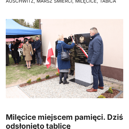
AUSCHWITZ
,
MARSZ ŚMIERCI
,
MILĘCICE
,
TABICA
Milęcice miejscem pamięci. Dziś
odsłonięto tablicę