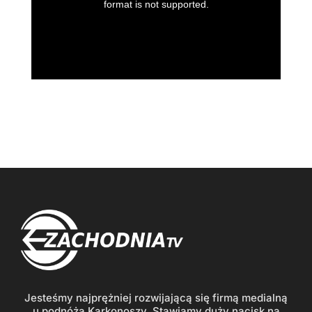
Jesteśmy najprężniej rozwijającą się firmą medialną
u podnóża Karkonoszy. Stawiamy duży nacisk na