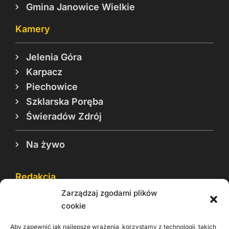
Gmina Janowice Wielkie
Kamery
Jelenia Góra
Karpacz
Piechowice
Szklarska Poręba
Świeradów Zdrój
Na żywo
Redakcja
Zarządzaj zgodami plików
Reklama
cookie
Cookie
Aby zapewnić jak najlepsze wrażenia, korzystamy z technologii, takich