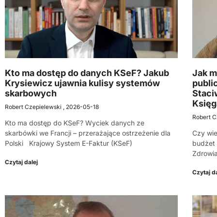
Kto ma dostęp do danych KSeF? Jakub
Jak m
Krysiewicz ujawnia kulisy systemów
publi
skarbowych
Staci
Księg
Robert Czepielewski
2026-05-18
Robert C
Kto ma dostęp do KSeF? Wyciek danych ze
skarbówki we Francji – przerażające ostrzeżenie dla
Czy wie
Polski Krajowy System E-Faktur (KSeF)
budżet 
Zdrowia
Czytaj dalej
Czytaj da