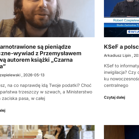
arnotrawione są pieniądze
KSeF a polsc
czne-wywiad z Przemysławem
Arkadiusz Lipin
20
wą autorem książki „Czarna
a”
KSef to informa
inwigilacja? Czy
zepielewski
2026-05-13
ku nowoczesnośc
sz, na co naprawdę idą Twoje podatki? Choć
centralnego
państwa trzeszczy w szwach, a Ministerstwo
Czytaj dalej
 zaciska pasa, w całej
lej