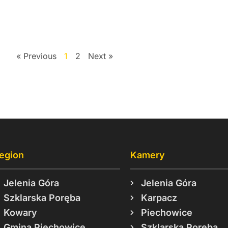
« Previous
1
2
Next »
egion
Kamery
Jelenia Góra
Jelenia Góra
Szklarska Poręba
Karpacz
Kowary
Piechowice
Gmina Piechowice
Szklarska Poręba