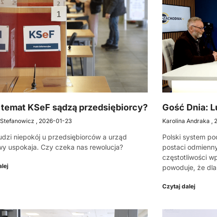
 temat KSeF sądzą przedsiębiorcy?
Gość Dnia: 
 Stefanowicz
2026-01-23
Karolina Andraka
dzi niepokój u przedsiębiorców a urząd
Polski system po
y uspokaja. Czy czeka nas rewolucja?
postaci odmienny
częstotliwości w
lej
powoduje, że dla
Czytaj dalej