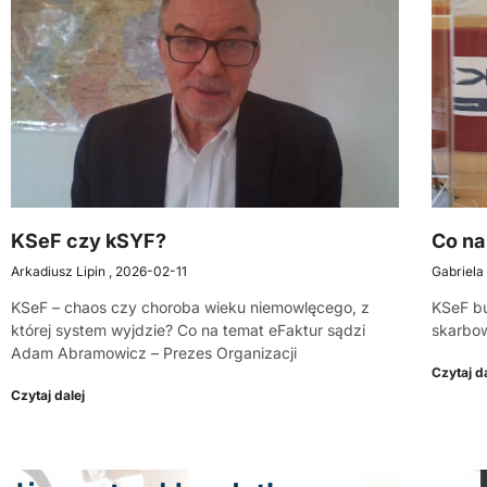
KSeF czy kSYF?
Co na
Arkadiusz Lipin
2026-02-11
Gabriela
KSeF – chaos czy choroba wieku niemowlęcego, z
KSeF bu
której system wyjdzie? Co na temat eFaktur sądzi
skarbow
Adam Abramowicz – Prezes Organizacji
Czytaj da
Czytaj dalej