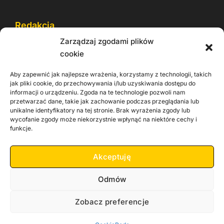
Redakcja
Zarządzaj zgodami plików
Reklama
cookie
Cookie
Aby zapewnić jak najlepsze wrażenia, korzystamy z technologii, takich
Rodo
jak pliki cookie, do przechowywania i/lub uzyskiwania dostępu do
informacji o urządzeniu. Zgoda na te technologie pozwoli nam
Kontakt
przetwarzać dane, takie jak zachowanie podczas przeglądania lub
unikalne identyfikatory na tej stronie. Brak wyrażenia zgody lub
wycofanie zgody może niekorzystnie wpłynąć na niektóre cechy i
Informacje dla
Materiały do
praca
funkcje.
Operatorów sieci
pobrania
Akceptuję
Odmów
Zobacz preferencje
Copyright 2026 Zachodnia TV