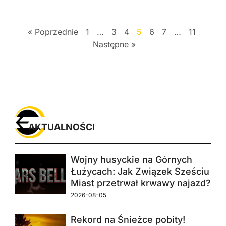
« Poprzednie
1
…
3
4
5
6
7
…
11
Następne »
AKTUALNOŚCI
Wojny husyckie na Górnych
Łużycach: Jak Związek Sześciu
Miast przetrwał krwawy najazd?
2026-08-05
Rekord na Śnieżce pobity!